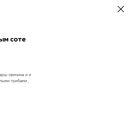
ым соте
арш свинина и и
лыми грибами ,