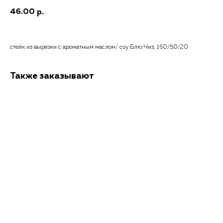
46.00
р.
стейк из вырезки с ароматным маслом/ соу Блю Чиз, 160/50/20
Также заказывают