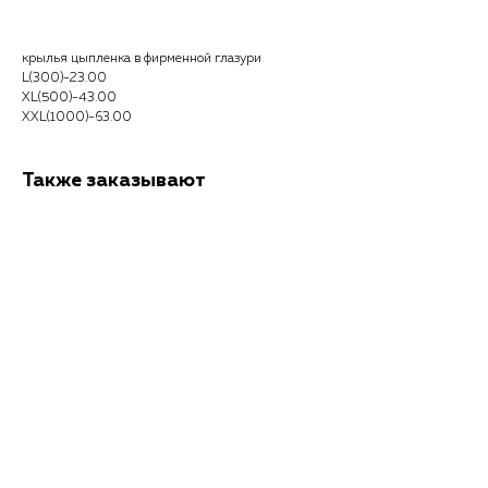
крылья цыпленка в фирменной глазури
L(300)-23.00
XL(500)-43.00
XXL(1000)-63.00
Также заказывают